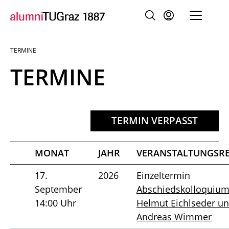
TERMINE
Sie
sind:
TERMINE
TERMIN VERPASST
MONAT
JAHR
VERANSTALTUNGSRE
17.
2026
Einzeltermin
September
Abschiedskolloquiu
14:00 Uhr
Helmut Eichlseder u
Andreas Wimmer