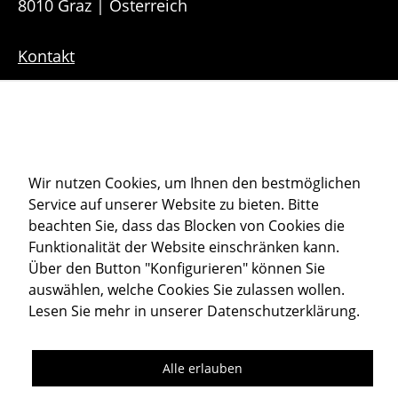
8010 Graz | Österreich
Kontakt
Downloads
Sitemap
Cookie-Einstellungen
Wir nutzen Cookies, um Ihnen den bestmöglichen
Service auf unserer Website zu bieten. Bitte
Datenschutz
beachten Sie, dass das Blocken von Cookies die
Impressum
Funktionalität der Website einschränken kann.
Über den Button "Konfigurieren" können Sie
auswählen, welche Cookies Sie zulassen wollen.
Member of
Lesen Sie mehr in unserer
Datenschutzerklärung
.
Alle erlauben
Folgen Sie uns