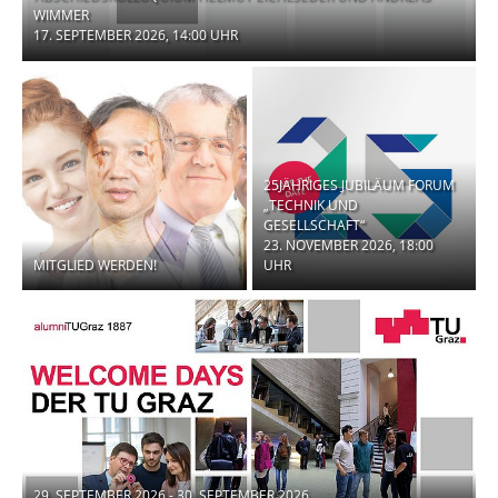
WIMMER
17. SEPTEMBER 2026, 14:00 UHR
25JÄHRIGES JUBILÄUM FORUM
„TECHNIK UND
GESELLSCHAFT“
23. NOVEMBER 2026, 18:00
MITGLIED WERDEN!
UHR
29. SEPTEMBER 2026 - 30. SEPTEMBER 2026