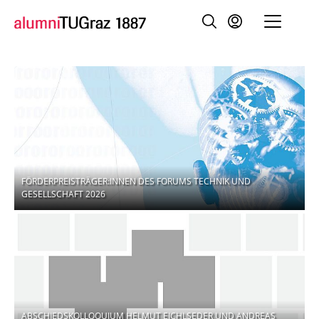
FÖRDERPREISTRÄGER:INNEN DES FORUMS TECHNIK UND
GESELLSCHAFT 2026
ABSCHIEDSKOLLOQUIUM HELMUT EICHLSEDER UND ANDREAS