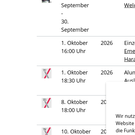
September
Wel
-
30.
September
1. Oktober
2026
Einz
16:00 Uhr
Eme
Hara
1. Oktober
2026
Alum
18:30 Uhr
Aus
Get 
8. Oktober
2026
Alum
18:00 Uhr
Aus
Wir nutz
Bes
Website 
die Funk
10. Oktober
2026
Alum