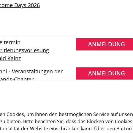
come Days 2026
eltermin
ANMELDUNG
ritierungsvorlesung
ld Kainz
ni - Veranstaltungen der
ANMELDUNG
lands-Chapter
together im Wilden Kaiser
ni - Veranstaltungen der
lands-Chapter
en Cookies, um Ihnen den bestmöglichen Service auf unser
uch MVG Betriebszentrum
zu bieten. Bitte beachten Sie, dass das Blocken von Cookies
tionalität der Website einschränken kann. Über den Button
ni - Veranstaltungen der