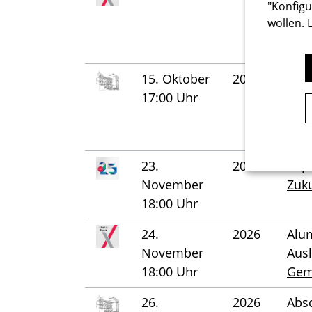
"Konfigu
Aus
wollen. 
Besu
Unte
15. Oktober
2026
Absc
17:00 Uhr
TU G
200
Stud
23.
2026
Top
November
Zuku
18:00 Uhr
24.
2026
Alum
November
Aus
18:00 Uhr
Gem
26.
2026
Absc