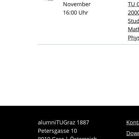
November
TU G
16:00 Uhr
200
Stu
Mat
Phys
alumniTUGraz 1887
Kont
Petersgasse 10
Dow