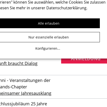
rieren" können Sie auswählen, welche Cookies Sie zulassen
lands-Chapter
Lesen Sie mehr in unserer
Datenschutzerklärung
.
ch „Staatsbibliothek
r den Linden“
Alle erlauben
hlussjubiläum 25 Jahre
ANMELDUNG
raz Reunions - Jahrgänge
Nur essenzielle erlauben
0 und 2001:
ienrichtung Architektur
Konfigurieren
...
Think
ANMELDUNG
nft braucht Dialog
ni - Veranstaltungen der
lands-Chapter
einsamer Jahresausklang
hlussjubiläum 25 Jahre