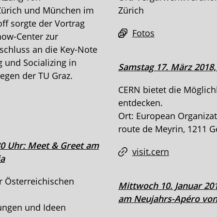
Zürich und München im
Zürich
ff sorgte der Vortrag
Fotos
now-Center zur
nschluss an die Key-Note
 und Socializing in
Samstag 17. März 2018,
legen der TU Graz.
CERN bietet die Möglichk
entdecken.
Ort: European Organizat
route de Meyrin, 1211 
:30 Uhr: Meet & Greet am
visit.cern
ia
r Österreichischen
Mittwoch 10. Januar 201
am Neujahrs-Apéro von
ungen und Ideen