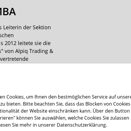
MBA
s Leiterin der Sektion
ischen
s 2012 leitete sie die
s" von Alpiq Trading &
lvertretende
 AG inne. Davor war sie
d Regulierung der
 tätig. Im Rahmen des
telle für
en Cookies, um Ihnen den bestmöglichen Service auf unser
terreichischen
zu bieten. Bitte beachten Sie, dass das Blocken von Cookies
 Verantwortung der
tionalität der Website einschränken kann. Über den Button
rieren" können Sie auswählen, welche Cookies Sie zulassen
Lesen Sie mehr in unserer
Datenschutzerklärung
.
Technischen Universität