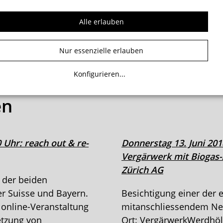
mm an der Carlson
Ausbildung absolvierte
Alle erlauben
ngs- und Consulting-
Nur essenzielle erlauben
Konfigurieren
...
en
0 Uhr: reach out & re-
Donnerstag 13. Juni 201
Vergärwerk mit Biogas
Zürich AG
 der beiden
r Suisse und Bayern.
Besichtigung einer der 
 online-Veranstaltung
mitanschliessendem Ne
etzung von
Ort: VergärwerkWerdhölz