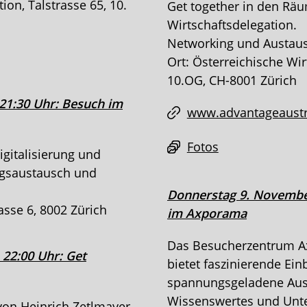
ion, Talstrasse 65, 10.
Get together in den Räu
Wirtschaftsdelegation.
Networking und Austaus
Ort: Österreichische Wir
10.OG, CH-8001 Zürich
21:30 Uhr: Besuch im
www.advantageaustr
Fotos
gitalisierung und
ngsaustausch und
Donnerstag 9. November
rasse 6, 8002 Zürich
im Axporama
Das Besucherzentrum A
 22:00 Uhr: Get
bietet faszinierende Ein
spannungsgeladene Ausst
Wissenswertes und Unte
von Heinrich Zetlmayer