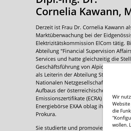
Cornelia Kawann, 
Derzeit ist Frau Dr. Cornelia Kawann al
Marktüberwachung bei der Eidgenöss
Elektrizitätskommission ElCom tätig. Bi
Abteilung "Financial Supervision Affair
Services und hatte gleichzeitig die Stel
Geschäftsführung von Alpiq Swisstrade
als Leiterin der Abteilung Strategie un
Nationalen Netzgesellschaft swissgrid
Aufbaus der österreichischen Registers
Wir nutz
Emissionszertifikate (ECRA) und der ös
Website 
Energiebörse EXAA oblag ihr auch die
die Funk
Prokura.
"Konfigu
wollen. 
Sie studierte und promovierte an der 